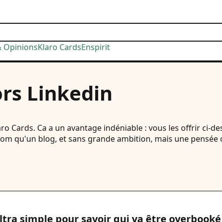
& Opinions
Klaro Cards
Enspirit
ors Linkedin
aro Cards. Ca a un avantage indéniable : vous les offrir ci-de
m qu'un blog, et sans grande ambition, mais une pensée où 
ltra simple pour savoir qui va être overbook