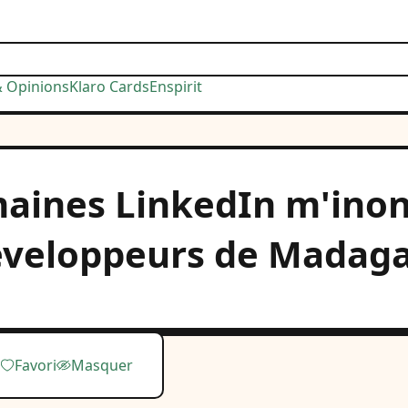
& Opinions
Klaro Cards
Enspirit
aines LinkedIn m'inon
développeurs de Madaga
Favori
Masquer