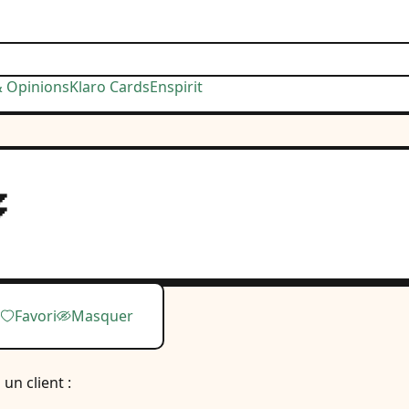
& Opinions
Klaro Cards
Enspirit
️
Favori
Masquer
un client :