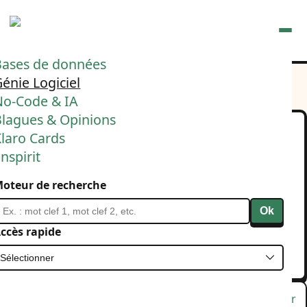
Ouvrir
Bases de données
énie Logiciel
No-Code & IA
Blagues & Opinions
laro Cards
Moins de code, plus
nspirit
déclaratif = moins de
oteur de recherche
tests, moins de TDD. Un
Ok
exemple ⬇️
ccès rapide
24 mai 2025
Testing / TDD / BDD
Lu
Favori
Masquer