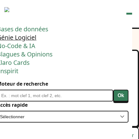
Ouvrir
Bases de données
énie Logiciel
No-Code & IA
Blagues & Opinions
laro Cards
Encore un de ces posts
nspirit
bullshit sur la
oteur de recherche
performance de Java, C#,
Ok
Python, whatever...
ccès rapide
20 février 2025
Performances
Lu
Favori
Masquer