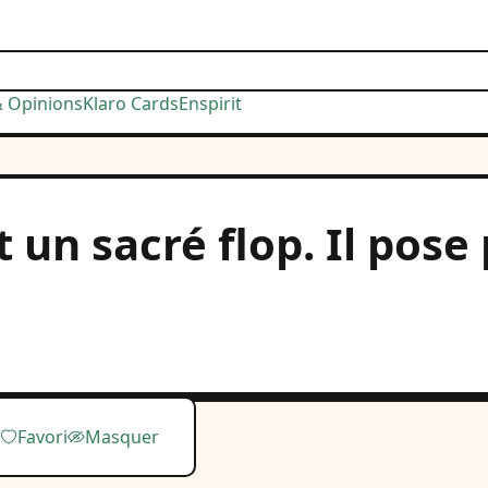
& Opinions
Klaro Cards
Enspirit
t un sacré flop. Il pos
Favori
Masquer