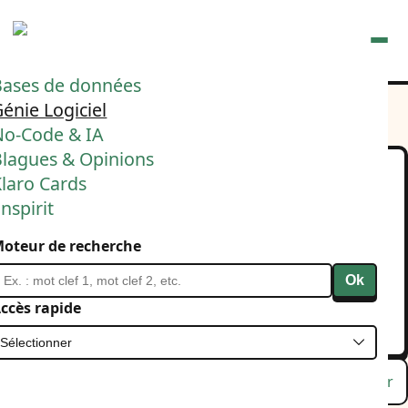
Ouvrir
Bases de données
énie Logiciel
No-Code & IA
Blagues & Opinions
laro Cards
« Quoi, tu veux écrire
nspirit
tout en PL/SQL imbécile
oteur de recherche
?? »
Ok
22 mars 2026
Bases de données
ccès rapide
Vie personnelle
Lu
Favori
Masquer