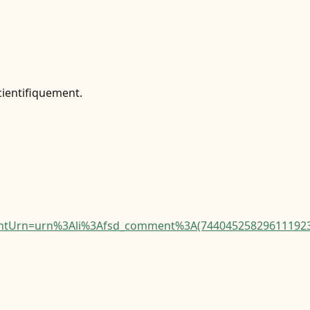
cientifiquement.
Urn=urn%3Ali%3Afsd_comment%3A(7440452582961119232