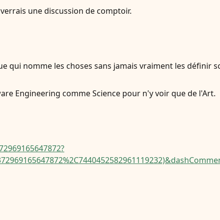
 verrais une discussion de comptoir.
ue qui nomme les choses sans jamais vraiment les définir s
re Engineering comme Science pour n'y voir que de l'Art.
0372969165647872?
72969165647872%2C7440452582961119232)&dashComment