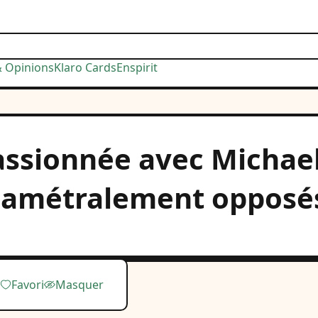
& Opinions
Klaro Cards
Enspirit
passionnée avec Michael
diamétralement opposé
Favori
Masquer