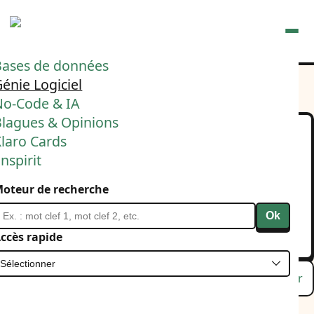
Ouvrir
Bases de données
énie Logiciel
No-Code & IA
Blagues & Opinions
laro Cards
Une bonne architecture
nspirit
permet d'atteindre 4
oteur de recherche
objectifs ⬇️
Ok
28 février 2026
Architecture
ccès rapide
Lu
Favori
Masquer