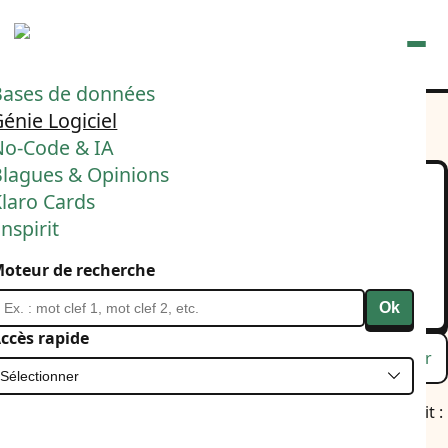
Ouvrir
Bases de données
énie Logiciel
No-Code & IA
Blagues & Opinions
laro Cards
Le Dependency Injection
nspirit
c'est 🥳 ... ou pas 🤭
oteur de recherche
1 février 2026
Ok
ccès rapide
Lu
Favori
Masquer
Je viens de voir passer un post dont l'auteur se réjouissait :