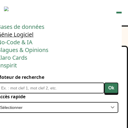
Ouvrir
Bases de données
énie Logiciel
No-Code & IA
Blagues & Opinions
laro Cards
Je me souviens d'un
nspirit
moment clef dans mon
oteur de recherche
parcours de développeur :
Ok
avoir bossé une nuit avec
ccès rapide
Fabien Pinckaers sur un
projet de compilateur.
1 décembre 2025