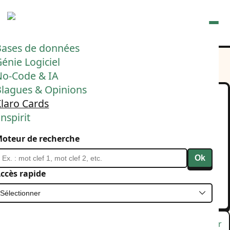
Ouvrir
Bases de données
énie Logiciel
No-Code & IA
Blagues & Opinions
laro Cards
🚀 La gestion de contenu
nspirit
pour le web est une telle
oteur de recherche
horreur que je lance ma
Ok
propre plateforme
ccès rapide
20 août 2025
Klaro Cards
Lu
Favori
Masquer