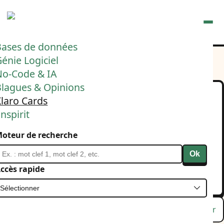
Ouvrir
Bases de données
énie Logiciel
No-Code & IA
Blagues & Opinions
laro Cards
La clarté est inversément
nspirit
proportionnelle à la
oteur de recherche
quantité de données.
Ok
5 juin 2025
Project Management
ccès rapide
Bases de données
Klaro Cards
Lu
Favori
Masquer