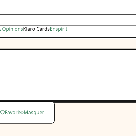
& Opinions
Klaro Cards
Enspirit
Favori
Masquer