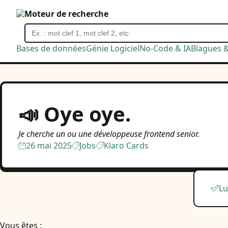
Moteur de recherche
Bases de données
Génie Logiciel
No-Code & IA
Blagues 
📣 Oye oye.
Je cherche un ou une développeuse frontend senior.
26 mai 2025
Jobs
Klaro Cards
Lu
Vous êtes :