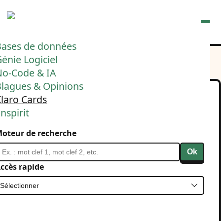
Ouvrir
Bases de données
énie Logiciel
No-Code & IA
Blagues & Opinions
laro Cards
🚀 Klaro Cards lève 750k€
nspirit
pour accélérer sa mission
oteur de recherche
: ramener de la clarté
Ok
dans la complexité
ccès rapide
digitale.
22 mai 2025
Entrepreunariat