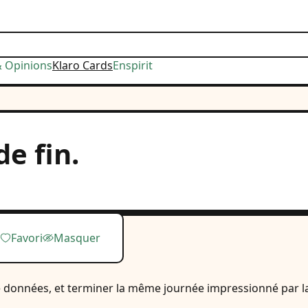
& Opinions
Klaro Cards
Enspirit
de fin.
Favori
Masquer
données, et terminer la même journée impressionné par la c