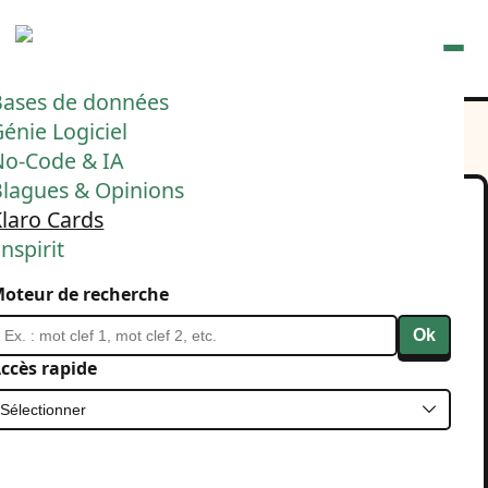
Ouvrir
Bases de données
énie Logiciel
No-Code & IA
Blagues & Opinions
laro Cards
Vous utilisez Excel pour
nspirit
faire de la gestion de
oteur de recherche
données ?
Ok
Il vous fait prendre de mauvaises habitudes.
ccès rapide
25 septembre 2024
Bases de données
Klaro Cards