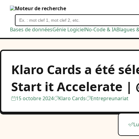
Moteur de recherche
Bases de données
Génie Logiciel
No-Code & IA
Blagues 
Klaro Cards a été sél
Start it Accelerate |
15 octobre 2024
Klaro Cards
Entrepreunariat
Lu