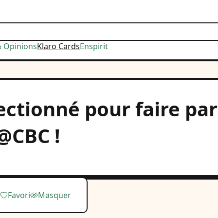
& Opinions
Klaro Cards
Enspirit
ectionné pour faire par
 @CBC !
Favori
Masquer