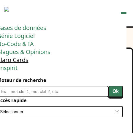
Ouvrir
Bases de données
énie Logiciel
No-Code & IA
Blagues & Opinions
laro Cards
Avec Klaro Cards, vous
nspirit
avez les 3 P :
oteur de recherche
planification,
Ok
priorisation,
ccès rapide
personnalisation.
31 octobre 2024
Klaro Cards
Project Management