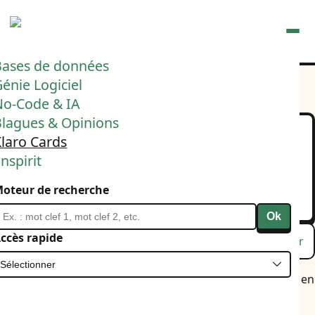
Ouvrir
Bases de données
énie Logiciel
No-Code & IA
Blagues & Opinions
laro Cards
Cadeau 🎁
nspirit
Ce coup-ci on y est 👇
oteur de recherche
20 décembre 2024
Klaro Cards
Ok
ccès rapide
Lu
Favori
Masquer
La version de production du Playground Klaro Cards est en
ligne.