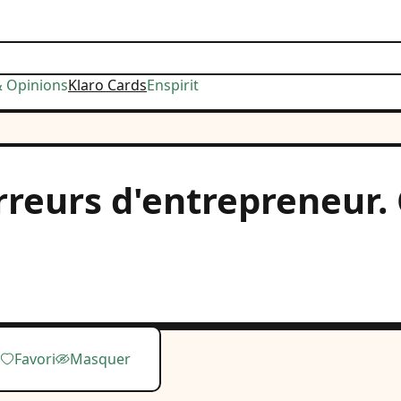
& Opinions
Klaro Cards
Enspirit
rreurs d'entrepreneur. 
Favori
Masquer