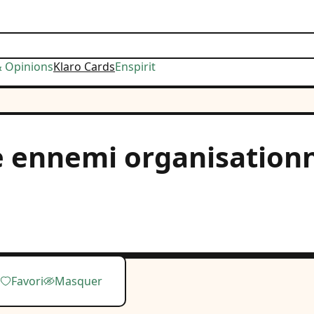
& Opinions
Klaro Cards
Enspirit
e ennemi organisationne
Favori
Masquer