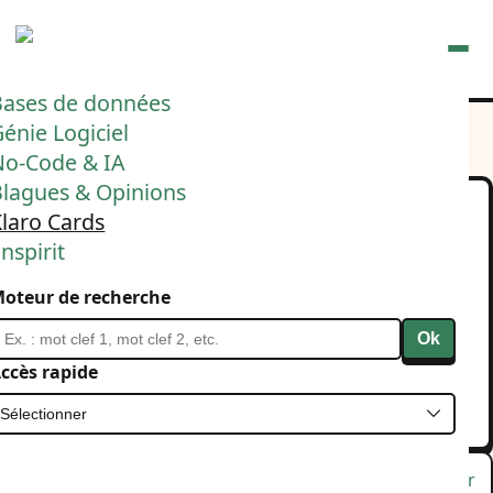
Ouvrir
Bases de données
énie Logiciel
No-Code & IA
Blagues & Opinions
laro Cards
C'est pas tout ça de parler
nspirit
architecture et DB ici,
oteur de recherche
mais en attendant Elo 1.0
Ok
est sorti 🚀
ccès rapide
25 mars 2026
Open source
Elo
Lu
Favori
Masquer