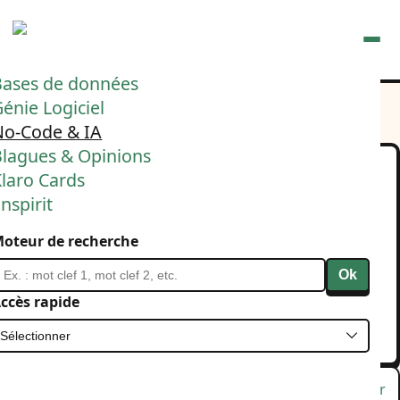
Ouvrir
Bases de données
énie Logiciel
No-Code & IA
Blagues & Opinions
laro Cards
L'usage d'un LLM doit elle
nspirit
être explicite ou implicite
oteur de recherche
dans l'expérience
Ok
utilisateur ?
ccès rapide
23 juillet 2025
IA
Lu
Favori
Masquer