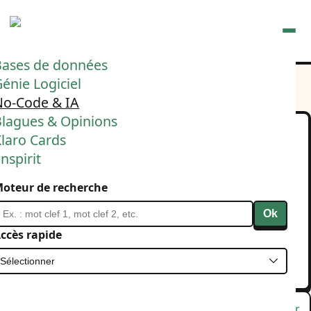
Ouvrir
Bases de données
énie Logiciel
No-Code & IA
Blagues & Opinions
laro Cards
Ma thèse contribue au
nspirit
développement assisté
oteur de recherche
par l'IA (si si)
Ok
Et je sais toujours pas très bien si je dois y croire ou
ccès rapide
pas 🤔 ⬇️
17 mars 2025
IA
Lu
Favori
Masquer