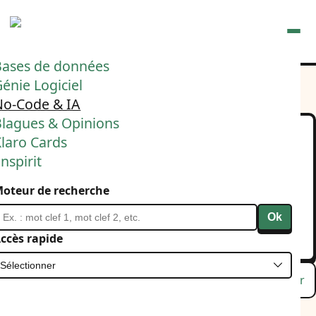
Ouvrir
Bases de données
énie Logiciel
No-Code & IA
Blagues & Opinions
laro Cards
J'ai connu un chercheur
nspirit
en biologie brillant, qui a
oteur de recherche
terminé déprimé.
Ok
27 mars 2026
Blague & Opinion
IA
ccès rapide
Lu
Favori
Masquer