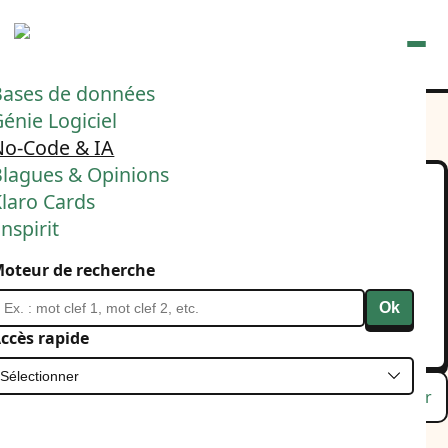
Ouvrir
Bases de données
énie Logiciel
No-Code & IA
Blagues & Opinions
laro Cards
« Oui mais l'IA, ça marche
nspirit
que au début, et pas sur
oteur de recherche
de large code bases »
Ok
13 janvier 2026
IA
ccès rapide
Lu
Favori
Masquer