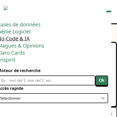
Ouvrir
Bases de données
énie Logiciel
No-Code & IA
Blagues & Opinions
laro Cards
Thème du moment : le
nspirit
dev par l’IA sans
oteur de recherche
comprendre le code c’est
Ok
🤯
ccès rapide
29 décembre 2025
IA
Lu
Favori
Masquer