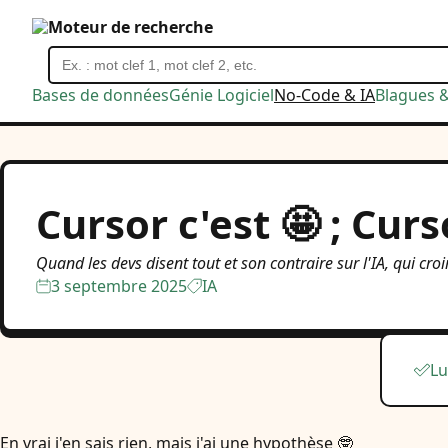
Moteur de recherche
Bases de données
Génie Logiciel
No-Code & IA
Blagues 
Cursor c'est 🤩 ; Curs
Quand les devs disent tout et son contraire sur l'IA, qui croi
3 septembre 2025
IA
Lu
En vrai j'en sais rien, mais j'ai une hypothèse 🤓