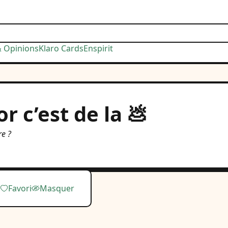
& Opinions
Klaro Cards
Enspirit
or c’est de la 💩
re ?
Favori
Masquer