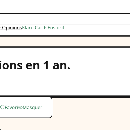
& Opinions
Klaro Cards
Enspirit
ions en 1 an.
Favori
Masquer
.