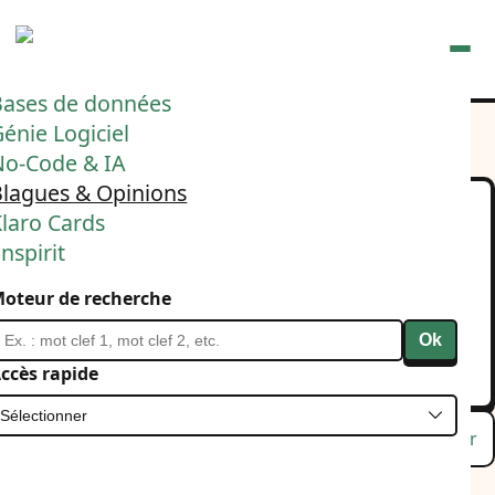
Ouvrir
Bases de données
énie Logiciel
No-Code & IA
Blagues & Opinions
laro Cards
Baromètre des métiers et
nspirit
risques pour les 25
oteur de recherche
prochaines années ⬇️
Ok
15 mars 2025
Politique
ccès rapide
Lu
Favori
Masquer