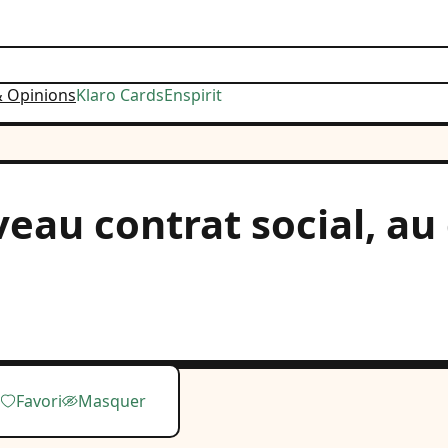
& Opinions
Klaro Cards
Enspirit
uveau contrat social, 
Favori
Masquer