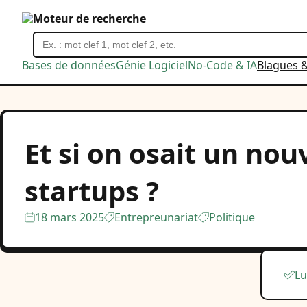
Moteur de recherche
Bases de données
Génie Logiciel
No-Code & IA
Blagues 
Et si on osait un no
startups ?
18 mars 2025
Entrepreunariat
Politique
Lu