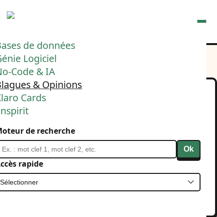
Ouvrir
Bases de données
énie Logiciel
No-Code & IA
Blagues & Opinions
laro Cards
7 personnes sur 10
nspirit
souhaiteraient un
oteur de recherche
dirigeant autoritaire et la
Ok
suppression des contre
ccès rapide
pouvoirs *
13 mars 2025
Politique