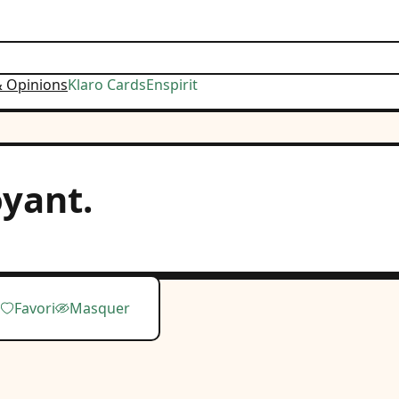
& Opinions
Klaro Cards
Enspirit
oyant.
Favori
Masquer