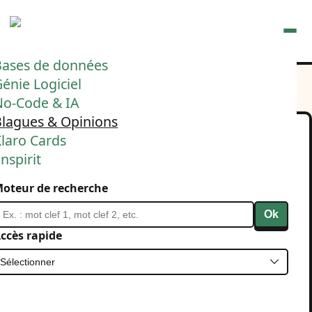
Ouvrir
Bases de données
énie Logiciel
No-Code & IA
Blagues & Opinions
laro Cards
Jean-Marc Jancovici
nspirit
suggère que
oteur de recherche
l’informatique est
Ok
responsable du "toujours
ccès rapide
plus de normes". Un avis
?
26 janvier 2025
Politique
Ecologie