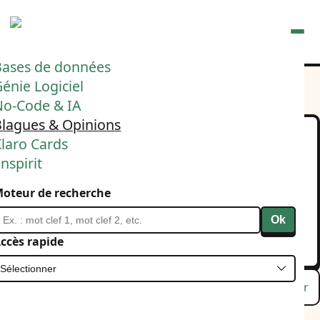
Ouvrir
Bases de données
énie Logiciel
No-Code & IA
Blagues & Opinions
laro Cards
Un réseau social a une
nspirit
fréquence de résonance*
oteur de recherche
12 janvier 2025
Linkedin
Ok
ccès rapide
Lu
Favori
Masquer