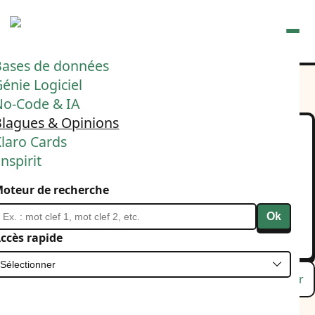
Ouvrir
Bases de données
énie Logiciel
No-Code & IA
Blagues & Opinions
laro Cards
Y a des posts qui font un
nspirit
gros bide, ça fait jamais
oteur de recherche
plaisir 🥲😅
Ok
18 novembre 2024
Linkedin
ccès rapide
Lu
Favori
Masquer