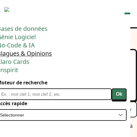
Ouvrir
Bases de données
énie Logiciel
No-Code & IA
Blagues & Opinions
laro Cards
Dimanche soir, ce
nspirit
moment suspendu...
oteur de recherche
1 décembre 2024
Linkedin
IA
Ok
ccès rapide
Lu
Favori
Masquer
... entre le calme du week-end et l'énergie de la semaine à
venir.