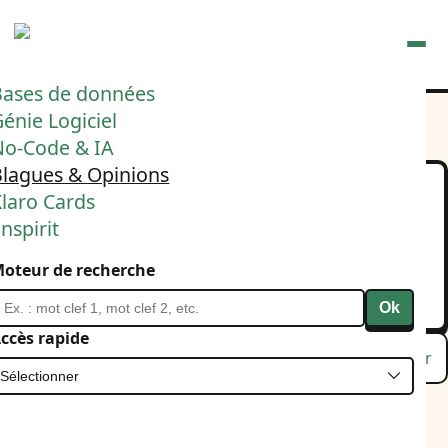
Ouvrir
Bases de données
énie Logiciel
No-Code & IA
Blagues & Opinions
laro Cards
Tu vas aux Francopholies
nspirit
avec un gueulophone
oteur de recherche
14 décembre 2024
Linkedin
Ok
ccès rapide
Lu
Favori
Masquer
Tu gueules que la musique des autres c'est de la merde