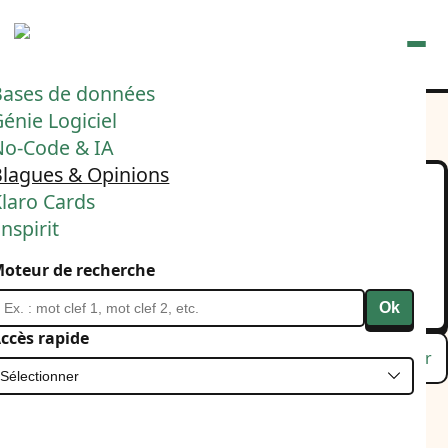
Ouvrir
Bases de données
énie Logiciel
No-Code & IA
Blagues & Opinions
laro Cards
2025 =
nspirit
(1+2+3+4+5+6+7+8+9)!
oteur de recherche
5 janvier 2025
IA
Ok
ccès rapide
Lu
Favori
Masquer
C'est faux mais à l'heure de ChatGPT on s'en cogne.