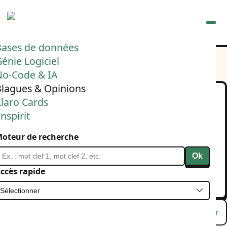
Ouvrir
Bases de données
énie Logiciel
No-Code & IA
Blagues & Opinions
laro Cards
Idée startup 26718 : IA de
nspirit
coaching financier pour
oteur de recherche
super riche désargenté
Ok
18 septembre 2025
Politique
ccès rapide
Entrepreunariat
Lu
Favori
Masquer