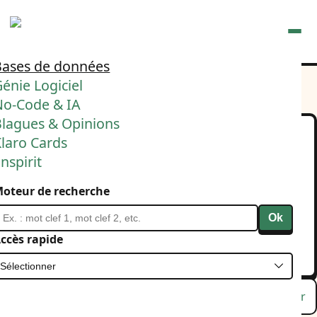
Ouvrir
Bases de données
énie Logiciel
No-Code & IA
Blagues & Opinions
laro Cards
Grosse FRUSTRATION
nspirit
comme créateur de
oteur de recherche
contenu sur LinkedIn
Ok
13 août 2025
Bases de données
Klaro Cards
ccès rapide
Linkedin
Lu
Favori
Masquer