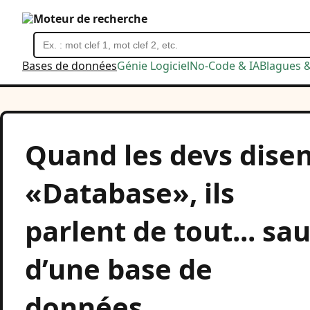
Moteur de recherche
Bases de données
Génie Logiciel
No-Code & IA
Blagues 
Quand les devs dise
«Database», ils
parlent de tout... sau
d’une base de
données.