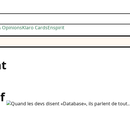
& Opinions
Klaro Cards
Enspirit
nt
f