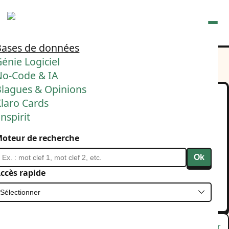
Ouvrir
Bases de données
énie Logiciel
No-Code & IA
Blagues & Opinions
laro Cards
Technique majeure pour
nspirit
rendre la digitalisation
oteur de recherche
plus simple
Ok
Supprimer les OU ⬇️
ccès rapide
29 avril 2025
Bases de données
Digitalisation
Lu
Favori
Masquer