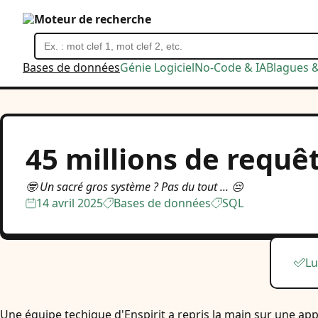
Moteur de recherche
Bases de données
Génie Logiciel
No-Code & IA
Blagues 
45 millions de requê
🤓 Un sacré gros système ? Pas du tout ... 😔
14 avril 2025
Bases de données
SQL
Lu
Une équipe techique d'Enspirit a repris la main sur une app