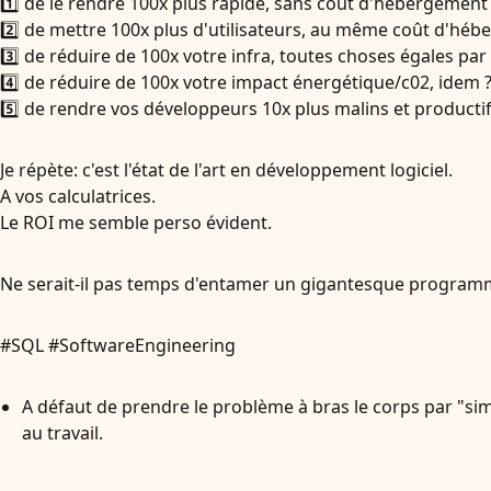
1️⃣ de le rendre 100x plus rapide, sans coût d'hébergemen
2️⃣ de mettre 100x plus d'utilisateurs, au même coût d'héb
3️⃣ de réduire de 100x votre infra, toutes choses égales par 
4️⃣ de réduire de 100x votre impact énergétique/c02, idem 
5️⃣ de rendre vos développeurs 10x plus malins et productifs
Je répète: c'est l'état de l'art en développement logiciel.
A vos calculatrices.
Le ROI me semble perso évident.
Ne serait-il pas temps d'entamer un gigantesque programme
#SQL #SoftwareEngineering
A défaut de prendre le problème à bras le corps par "sim
au travail.