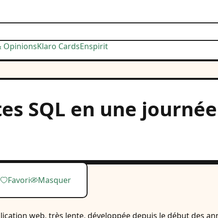
& Opinions
Klaro Cards
Enspirit
tes SQL en une journée 
Favori
Masquer
lication web, très lente, développée depuis le début des an