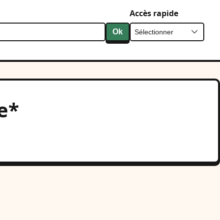
Accès rapide
Ok
e*