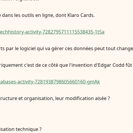
e dans les outils en ligne, dont Klaro Cards.
echhistory-activity-7282795711115538435-1t5a
rts par le logiciel qui va gérer ces données peut tout change
riquement c'est de ce côté que l'invention d'Edgar Codd fût
tabases-activity-7281938798605660160-gmAk
structure et organisation, leur modification aisée ?
isation technique ?