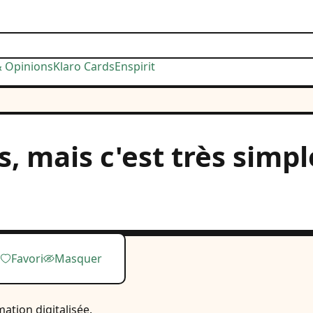
& Opinions
Klaro Cards
Enspirit
, mais c'est très simpl
Favori
Masquer
ation digitalisée.