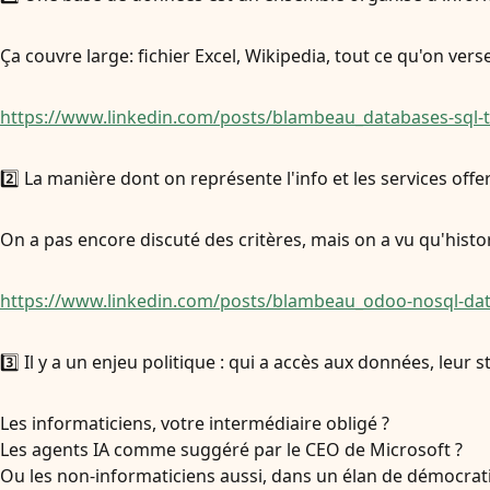
Ça couvre large: fichier Excel, Wikipedia, tout ce qu'on vers
https://www.linkedin.com/posts/blambeau_databases-sql-t
2️⃣ La manière dont on représente l'info et les services offe
On a pas encore discuté des critères, mais on a vu qu'histo
https://www.linkedin.com/posts/blambeau_odoo-nosql-da
3️⃣ Il y a un enjeu politique : qui a accès aux données, leur 
Les informaticiens, votre intermédiaire obligé ?
Les agents IA comme suggéré par le CEO de Microsoft ?
Ou les non-informaticiens aussi, dans un élan de démocrat