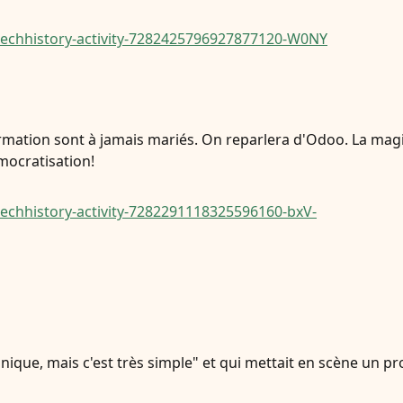
techhistory-activity-7282425796927877120-W0NY
formation sont à jamais mariés. On reparlera d'Odoo. La ma
mocratisation!
echhistory-activity-7282291118325596160-bxV-
onique, mais c'est très simple" et qui mettait en scène un pro