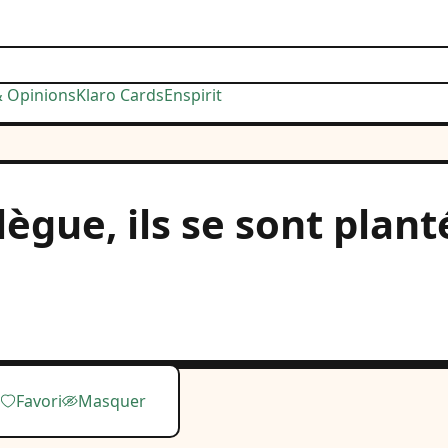
& Opinions
Klaro Cards
Enspirit
llègue, ils se sont pla
Favori
Masquer