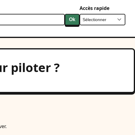
Accès rapide
Ok
 piloter ?
er.