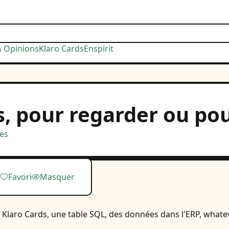
& Opinions
Klaro Cards
Enspirit
 pour regarder ou pour
es
Favori
Masquer
n Klaro Cards, une table SQL, des données dans l'ERP, whatev